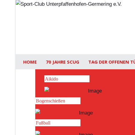
HOME
70 JAHRE SCUG
TAG DER OFFENEN T
Aikido
Bogenschießen
Fußball