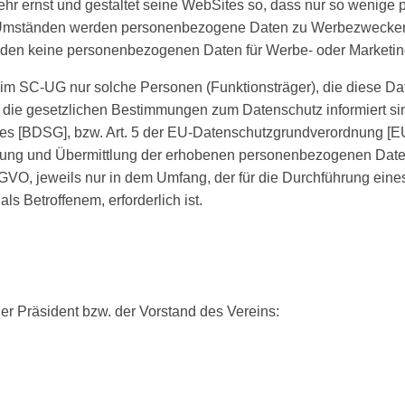
ehr ernst und gestaltet seine WebSites so, dass nur so wenig
n Umständen werden personenbezogene Daten zu Werbezwecken an
rden keine personenbezogenen Daten für Werbe- oder Marketin
m SC-UG nur solche Personen (Funktionsträger), die diese Dat
er die gesetzlichen Bestimmungen zum Datenschutz informiert s
 [BDSG], bzw. Art. 5 der EU-Datenschutzgrundverordnung [EU
tzung und Übermittlung der erhobenen personenbezogenen Daten
SGVO, jeweils nur in dem Umfang, der für die Durchführung ei
ls Betroffenem, erforderlich ist.
er Präsident bzw. der Vorstand des Vereins: